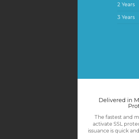
2 Years
3 Years
Delivered in M
Pro
The fastest and m
activate SSL prote
issuance is quick an