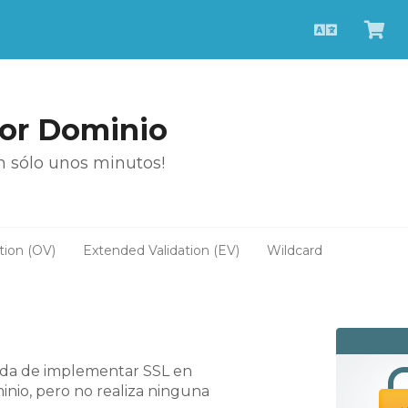
Español
Ver
Car
por Dominio
n sólo unos minutos!
tion (OV)
Extended Validation (EV)
Wildcard
pida de implementar SSL en
inio, pero no realiza ninguna