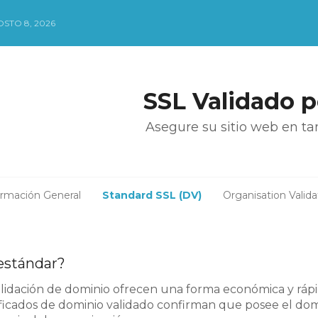
STO 8, 2026
SSL Validado 
Asegure su sitio web en ta
ormación General
Standard SSL (DV)
Organisation Valida
estándar?
validación de dominio ofrecen una forma económica y rá
tificados de dominio validado confirman que posee el dom