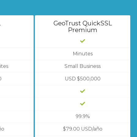
L
GeoTrust QuickSSL
Premium
Minutes
ites
Small Business
0
USD $500,000
99.9%
ño
$79.00 USD/año