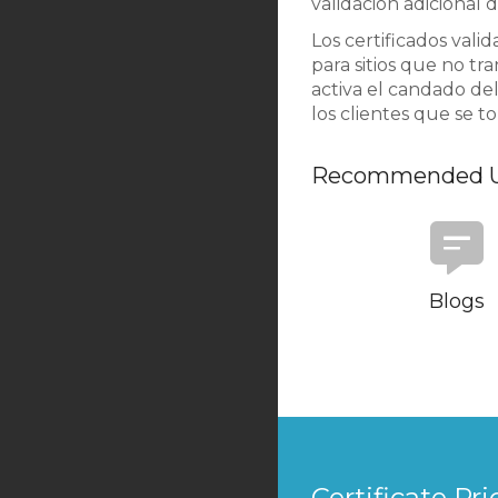
validación adicional 
Los certificados vali
para sitios que no tr
activa el candado del
los clientes que se t
Recommended U
Blogs
Certificate Pri