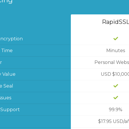
RapidSS
Encryption
 Time
Minutes
r
Personal Webs
y Value
USD $10,00
e Seal
ssues
 Support
99.9%
$17.95 USD/a