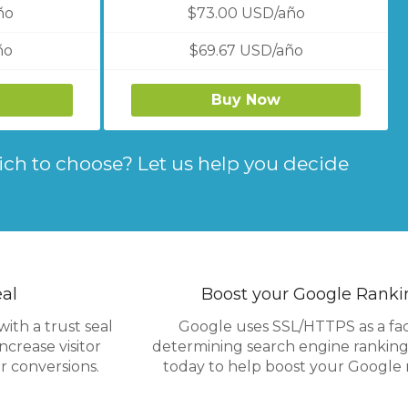
ño
$73.00 USD/año
ño
$69.67 USD/año
Buy Now
ch to choose? Let us help you decide
eal
Boost your Google Ranki
ith a trust seal
Google uses SSL/HTTPS as a fac
ncrease visitor
determining search engine ranking
 conversions.
today to help boost your Google 