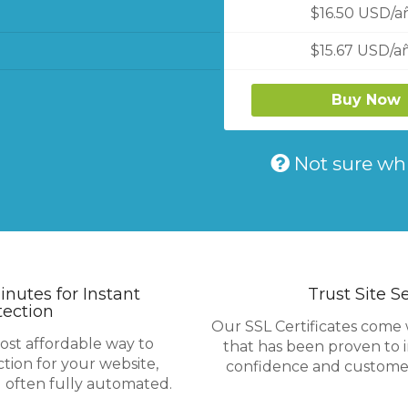
$16.50 USD/a
$15.67 USD/a
Buy Now
Not sure whi
inutes for Instant
Trust Site S
tection
Our SSL Certificates come w
ost affordable way to
that has been proven to i
ction for your website,
confidence and customer
d often fully automated.